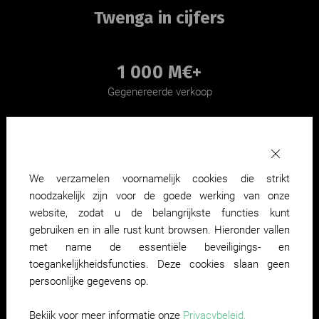
Twenga in cijfers
1 000 M€+
Gegenereerde verkoop
4,500
Tevreden klanten
We verzamelen voornamelijk cookies die strikt
900 M
noodzakelijk zijn voor de goede werking van onze
Producten
website, zodat u de belangrijkste functies kunt
gebruiken en in alle rust kunt browsen. Hieronder vallen
met name de essentiële beveiligings- en
40 M€
toegankelijkheidsfuncties. Deze cookies slaan geen
Advertentie uitgaven
persoonlijke gegevens op.
16
Bekijk voor meer informatie onze
Privacybeleid.