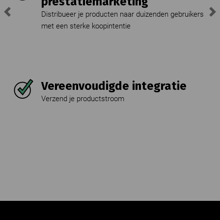
prestatiemarketing
Distribueer je producten naar duizenden gebruikers
Previous
Ne
met een sterke koopintentie
Vereenvoudigde integratie
Verzend je productstroom