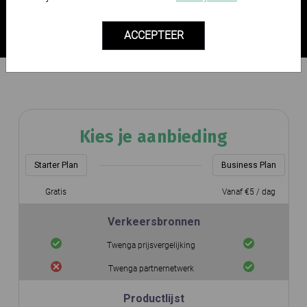
Landen
ACCEPTEER
Kies je aanbieding
Starter Plan
Business Plan
Gratis
Vanaf €5 / dag
Verkeersbronnen
Twenga prijsvergelijking
Twenga partnernetwerk
Productlijst