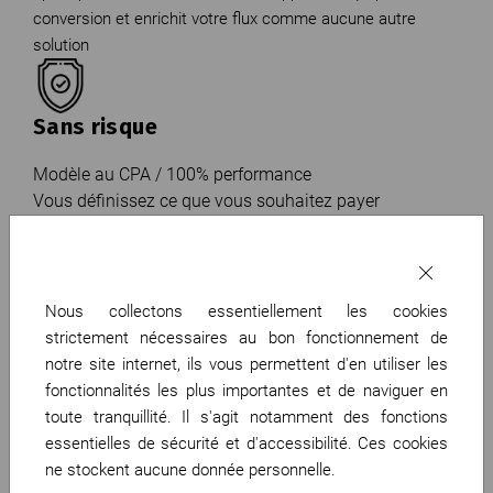
conversion et enrichit votre flux comme aucune autre
solution
Sans risque
Modèle au CPA / 100% performance
Vous définissez ce que vous souhaitez payer
Augmentation des ventes et de votre visibilité selon le
ROI défini
Nous collectons essentiellement les cookies
strictement nécessaires au bon fonctionnement de
Développez votre campagne directe et
notre site internet, ils vous permettent d'en utiliser les
réduisez votre CoS global
fonctionnalités les plus importantes et de naviguer en
toute tranquillité. Il s'agit notamment des fonctions
Cost of Sale inférieur
essentielles de sécurité et d'accessibilité. Ces cookies
Plus de ventes
ne stockent aucune donnée personnelle.
ROI supérieur