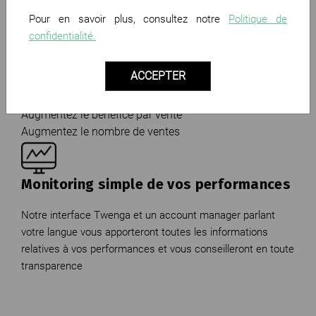
Pour en savoir plus, consultez notre
Politique de
confidentialité.
Adaptation complète à votre stratégie
ACCEPTER
Indiquez-nous le KPI que vous souhaitez optimiser et nous
développerons une solution ad-hoc pour l'atteintre
Augmentez le bénéfice par vente
Augmentez le nombre de ventes
Monitoring simple de vos performances
Notre interface Twenga et un account manager parlant
votre langue vous apporteront toutes les informations
relatives à vos performances et vous conseilleront en toute
transparence